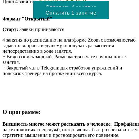
Цикл 4 занятия:
950 BYN / 27000 RUB
Оплатить 4 занятия
Оплатить 1 занятие
Формат "Открытый"
Старт:
Заявки принимаются
4 занятия по расписанию на платформе Zoom с возможностью
задавать вопросы ведущему и получать разъяснения
непосредственно в ходе занятия.
+ Видеозапись занятий. Размещается в чате группы после
занятия.
+ Закрытый чат в Telegram для отработок упражнений и
подсказок тренера на протяжении всего курса.
О программе:
Внешность многое может рассказать о человеке.
Профайли
на технологиях спецслужб, позволяющая быстро считывать с че
стратегии мышления и прогнозировать его поведение.